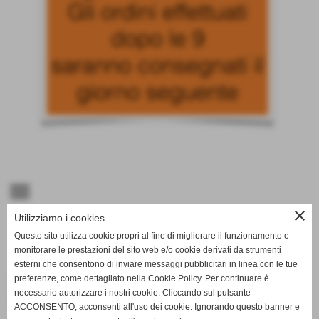
menu
close
Utilizziamo i cookies
Merenda Smart
Questo sito utilizza cookie propri al fine di migliorare il funzionamento e
Home
>
Merenda Smart
>
Ricarica
monitorare le prestazioni del sito web e/o cookie derivati da strumenti
esterni che consentono di inviare messaggi pubblicitari in linea con le tue
Ricarica 15 euro
preferenze, come dettagliato nella Cookie Policy. Per continuare è
necessario autorizzare i nostri cookie. Cliccando sul pulsante
cod.:
R15
-
Ricarica
ACCONSENTO, acconsenti all'uso dei cookie. Ignorando questo banner e